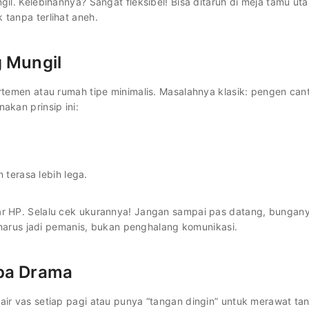
gil. Kelebihannya? Sangat fleksibel! Bisa ditaruh di meja tamu ut
 tanpa terlihat aneh.
g Mungil
artemen atau rumah tipe minimalis. Masalahnya klasik: pengen can
akan prinsip ini:
 terasa lebih lega.
ayar HP. Selalu cek ukurannya! Jangan sampai pas datang, bungan
arus jadi pemanis, bukan penghalang komunikasi.
npa Drama
 air vas setiap pagi atau punya “tangan dingin” untuk merawat t