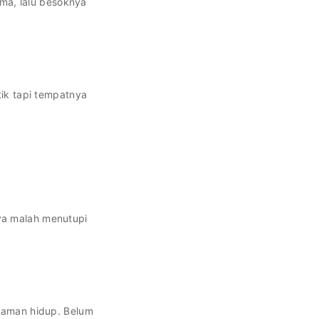
ama, lalu besoknya
tik tapi tempatnya
ya malah menutupi
anaman hidup. Belum