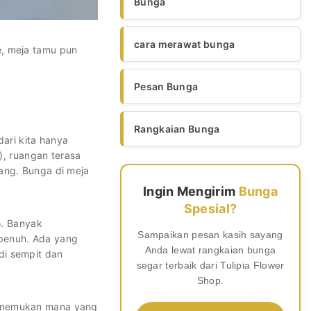
Bunga
cara merawat bunga
e, meja tamu pun
Pesan Bunga
Rangkaian Bunga
ari kita hanya
), ruangan terasa
ang. Bunga di meja
Ingin Mengirim
Bunga
Spesial?
o. Banyak
Sampaikan pesan kasih sayang
 penuh. Ada yang
Anda lewat rangkaian bunga
di sempit dan
segar terbaik dari Tulipia Flower
Shop.
menemukan mana yang