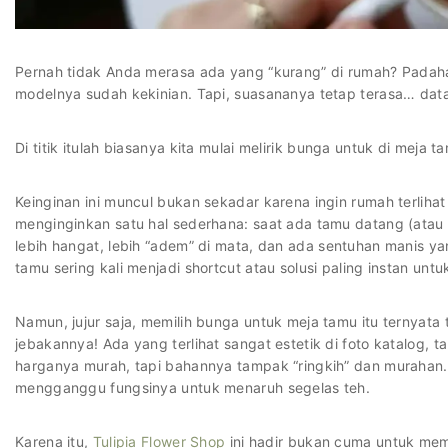
Pernah tidak Anda merasa ada yang “kurang” di rumah? Padah
modelnya sudah kekinian. Tapi, suasananya tetap terasa… data
Di titik itulah biasanya kita mulai melirik bunga untuk di meja t
Keinginan ini muncul bukan sekadar karena ingin rumah terliha
menginginkan satu hal sederhana: saat ada tamu datang (atau b
lebih hangat, lebih “adem” di mata, dan ada sentuhan manis 
tamu sering kali menjadi shortcut atau solusi paling instan un
Namun, jujur saja, memilih bunga untuk meja tamu itu ternyata
jebakannya! Ada yang terlihat sangat estetik di foto katalog,
harganya murah, tapi bahannya tampak “ringkih” dan murahan
mengganggu fungsinya untuk menaruh segelas teh.
Karena itu,
Tulipia Flower Shop
ini hadir bukan cuma untuk me