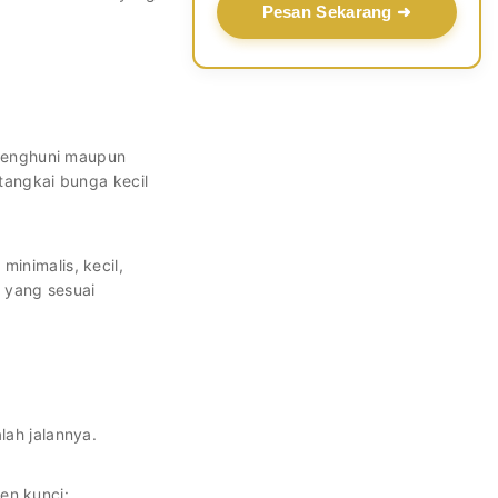
Pesan Sekarang ➜
h penghuni maupun
tangkai bunga kecil
inimalis, kecil,
i yang sesuai
lah jalannya.
men kunci: