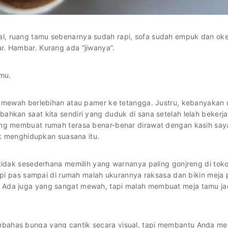
al, ruang tamu sebenarnya sudah rapi, sofa sudah empuk dan ok
r. Hambar. Kurang ada “jiwanya”.
amu.
t mewah berlebihan atau pamer ke tetangga. Justru, kebanyakan d
ahkan saat kita sendiri yang duduk di sana setelah lelah bekerja
yang membuat rumah terasa benar-benar dirawat dengan kasih say
tuk menghidupkan suasana itu.
 tidak sesederhana memilih yang warnanya paling gonjreng di tok
 tapi pas sampai di rumah malah ukurannya raksasa dan bikin meja
. Ada juga yang sangat mewah, tapi malah membuat meja tamu ja
mbahas bunga yang cantik secara visual, tapi membantu Anda 