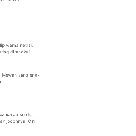
ip warna netral,
ering dirangkai
ng. Mewah yang enak
e.
nuansa Japandi,
ah jodohnya. Ciri