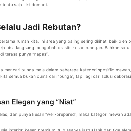
n tentu saja—isi dompet.
elalu Jadi Rebutan?
rtama rumah kita. Ini area yang paling sering dilihat, baik ole
 meja bisa langsung mengubah drastis kesan ruangan. Bahkan satu 
di terasa punya “napas”.
ya mencari bunga meja dalam beberapa kategori spesifik: mewah, m
 kita semua bukan cuma cari “bunga”, tapi lagi cari solusi dekoras
n Elegan yang “Niat”
kelas, dan punya kesan “well-prepared”, maka kategori mewah ada
ia interior, kesan premium itu biasanya justru lahir dari tiga ele