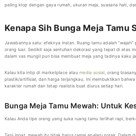
paling klop dengan gaya rumah, ukuran meja, suasana hati, da
Kenapa Sih
Bunga Meja
Tamu S
Jawabannya satu: efeknya instan. Ruang tamu adalah “wajah” pe
orang luar. Sedikit saja sentuhan dekorasi yang tepat di atas
dalam vas mungil pun bisa membuat meja yang tadinya kaku ja
Kalau kita intip di marketplace atau
media sosial
, orang biasan
plastik/artifisial, dan harga terjangkau. Ini membuktikan bahwa
karakter rumah dan tetap realistis buat diurus setiap hari.
Bunga Meja Tamu Mewah: Untuk Kesa
Kalau Anda tipe orang yang suka ruang tamu terlihat rapi, ber
Tapi ingat, mewah itu tidak harus ramai apalagi norak. Dalam dun