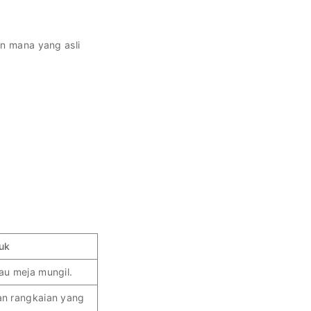
an mana yang asli
uk
tau meja mungil.
an rangkaian yang